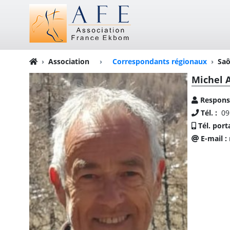
Association
›
Correspondants régionaux
Saô
Michel 
Respons
Tél. :
09
Tél. port
E-mail :