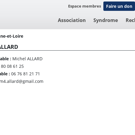
Espace membres
Faire un don
Association
Syndrome
Rec
ne-et-Loire
ALLARD
able :
Michel ALLARD
 80 08 61 25
able :
06 76 81 21 71
m4.allard@gmail.com