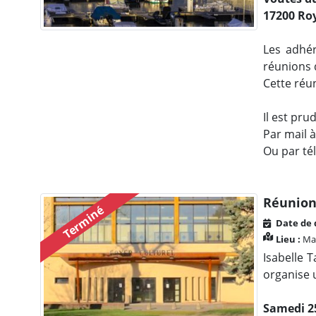
17200 Ro
Les adhér
réunions 
Cette réun
Il est pr
Par mail 
Ou par té
Réunion
Terminé
Date de 
Lieu :
Mau
Isabelle 
organise u
Samedi 25