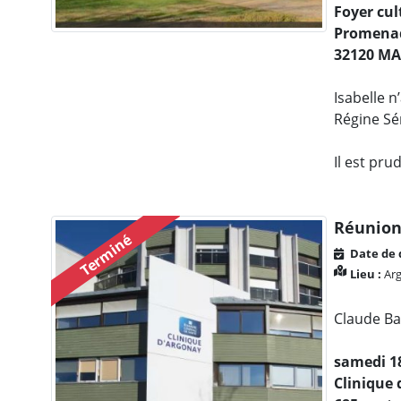
Foyer cul
Promenad
32120 M
Isabelle 
Régine Sén
Il est pru
Réunion
Terminé
Date de 
Lieu :
Arg
Claude Ba
samedi 18
Clinique