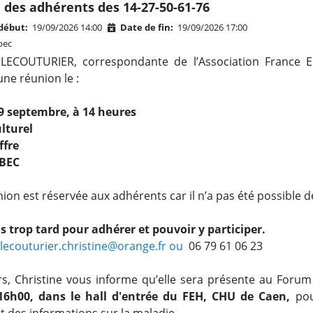
des adhérents des 14-27-50-61-76
début:
19/09/2026 14:00
Date de fin:
19/09/2026 17:00
bec
e LECOUTURIER, correspondante de l’Association France 
ne réunion le :
9 septembre, à 14 heures
lturel
offre
BEC
ion est réservée aux adhérents car il n’a pas été possible d
pas trop tard pour adhérer et pouvoir y participer.
lecouturier.christine@orange.fr ou
06 79 61 06 23
urs, Christine vous informe qu’elle sera présente au Foru
16h00
, dans le hall d'entrée du FEH, CHU de Caen,
pou