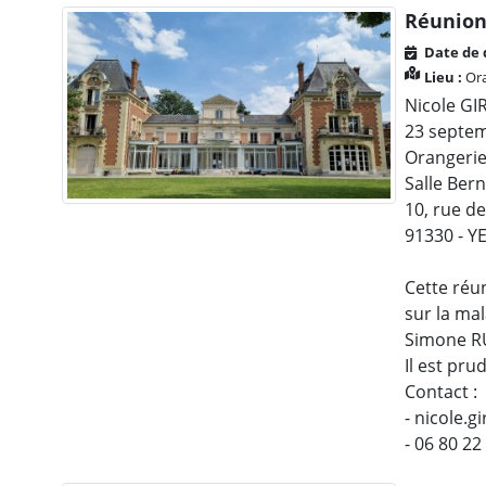
Réunion
Date de 
Lieu :
Ora
Nicole GI
23 septem
Orangerie
Salle Be
10, rue d
91330 - Y
Cette réun
sur la mal
Simone RU
Il est pru
Contact :
- nicole.
- 06 80 22