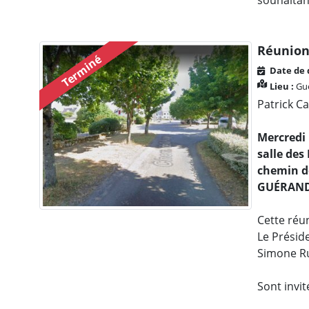
souhaitan
Réunion
Terminé
Date de 
Lieu :
Gué
Patrick Ca
Mercredi 
salle des
chemin de
GUÉRAN
Cette réun
Le Préside
Simone Rue
Sont invi