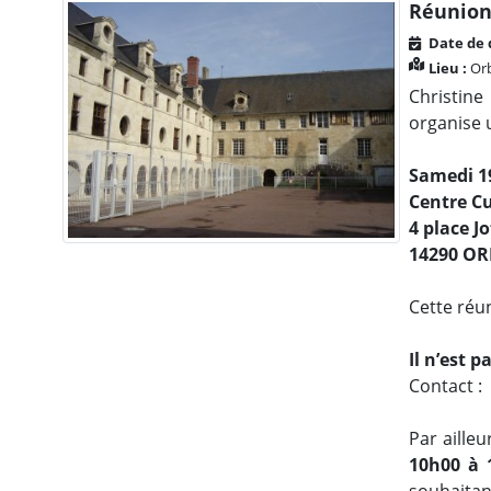
Réunion 
Date de 
Lieu :
Or
Christin
organise u
Samedi 1
Centre Cu
4 place J
14290 OR
Cette réun
Il n’est 
Contact :
Par aille
10h00 à 