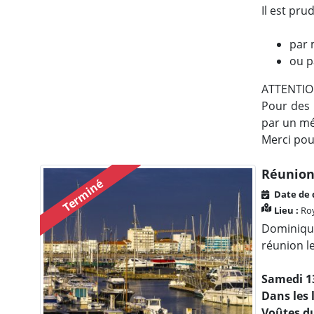
Il est pru
par 
ou p
ATTENTIO
Pour des 
par un mé
Merci pou
Réunion
Terminé
Date de 
Lieu :
Roy
Dominiqu
réunion le
Samedi 13
Dans les 
Voûtes du