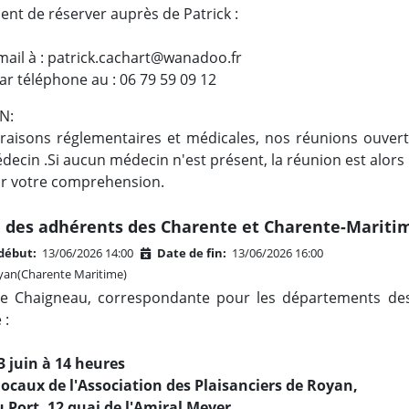
dent de réserver auprès de Patrick :
mail à : patrick.cachart@wanadoo.fr
ar téléphone au : 06 79 59 09 12
N:
raisons réglementaires et médicales, nos réunions ouver
decin .Si aucun médecin n'est présent, la réunion est alors
r votre comprehension.
 des adhérents des Charente et Charente-Marit
début:
13/06/2026 14:00
Date de fin:
13/06/2026 16:00
an(Charente Maritime)
e Chaigneau, correspondante pour les départements des 
 :
 juin à 14 heures
locaux de l'Association des Plaisanciers de Royan,
 Port, 12 quai de l'Amiral Meyer