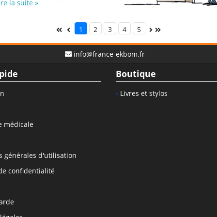
ire la suite »
 énumérant les départements
ccupe. LE SITE INTERNET: Robert
t rappelle quelques règles
1
2
3
4
5
hant que les correspondants
eurs « outils » pour fonctionner
r tâche de correspondant. LA
info@france-ekbom.fr
Mirose explique point par point
pide
Boutique
lir la feuille de frais et de
unie des ...
on
Livres et stylos
e
e médicale
 générales d'utilisation
de confidentialité
arde