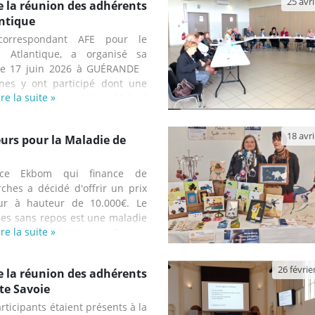
25 avri
 la réunion des adhérents
antique
 correspondant AFE pour le
e Atlantique, a organisé sa
 le 17 juin 2026 à GUÉRANDE
nes y ont participé dont une
ire la suite »
ouvraient l’association. Malgré
ves, il n’avait pas été possible
decin pour la piloter. Une
18 avri
urs pour la Maladie de
presse avait occasionné la
cle quelques jours auparavant
éunion avec les renseignements
rance Ekbom qui finance de
r, une réunion sans médecin ne
hes a décidé d'offrir un prix
oir tout public. Il a fallu
ur à hauteur de 10.000€. Le
 en sorte que la réunion puisse
es sans repos est une maladie
ire la suite »
8% de la population en France.
ar des sensations désagréables
es et affecte essentiellement
26 févrie
 la réunion des adhérents
ieurs mais également d’autres
te Savoie
 Les symptômes surviennent au
ent le soir et la nuit ou lors
rticipants étaient présents à la