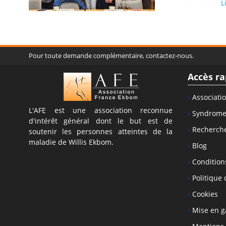
L
s’est présenté en
dont il ou elle s’o
expose le site e
essentielles sac
peuvent y trouver l
Pour toute demande complémentaire, contactez-nous.
au mieux dans leu
FEUILLE DE FRAIS : 
Accès ra
les moyens de remp
l’envoyer ensuite, m
Associati
L'AFE est une association reconnue
Syndrom
d'intérêt général dont le but est de
Recherch
soutenir les personnes atteintes de la
maladie de Willis Ekbom.
Blog
Conditions
Politique 
Cookies
Mise en g