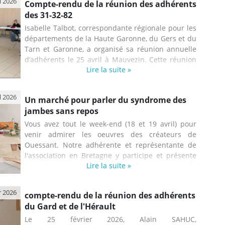
l 2026
Compte-rendu de la réunion des adhérents
des 31-32-82
Isabelle Talbot, correspondante régionale pour les
départements de la Haute Garonne, du Gers et du
Tarn et Garonne, a organisé sa réunion annuelle
d’adhérents le 25 avril à Mauvezin. Cette réunion
Lire la suite »
était réservée aux adhérents car il n’a pas été
possible de trouver un médecin pour la piloter.
Isabelle était accompagnée, pour sa première
l 2026
Un marché pour parler du syndrome des
réunion, par Régine Sénac, secrétaire de
jambes sans repos
l’association. Elle a présenté à la vingtaine
d’adhérents présents un diaporama expliquant les
Vous avez tout le week-end (18 et 19 avril) pour
différentes caractéristiques de la ...
venir admirer les oeuvres des créateurs de
Ouessant. Notre adhérente et représentante de
l'association en Bretagne y participe et présente
Lire la suite »
ses créations sur un stand où il est question du
syndrome des jambes sans repos. Élyse se bat
sans relâche pour faire connaître la maladie dans
r 2026
compte-rendu de la réunion des adhérents
son coin de Bretagne. Le bénéfice de ses
du Gard et de l'Hérault
productions ira en faveur de l'assocation. Merci
Élyse
Le 25 février 2026, Alain SAHUC,