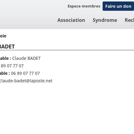
Espace membres
Faire un don
Association
Syndrome
Rec
oie
BADET
able :
Claude BADET
 89 07 77 07
able :
06 89 07 77 07
claude-badet@laposte.net