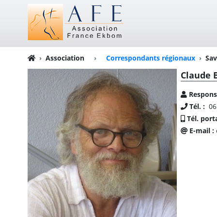
Association
›
Correspondants régionaux
Sav
Claude 
Respons
Tél. :
06
Tél. port
E-mail :