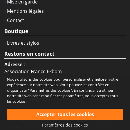
Mise en garde
Mentions légales
Contact
Boutique
Livres et stylos
Restons en contact
Adresse :
Association France Ekbom
4 allée de la Marjolaine
Nous utilisons des cookies pour personnaliser et améliorer votre
93330 Neuilly-sur-Marne
expérience sur notre site web. Vous pouvez les contrôler en
cliquant sur "Paramètres des cookies". En continuant à utiliser
notre site web sans modifier ces paramètres, vous acceptez tous
les cookies.
Réalisé par :
Net Catalyst
Copyright © Association France Ekbom. Tous droits
Paramètres des cookies
réservés.