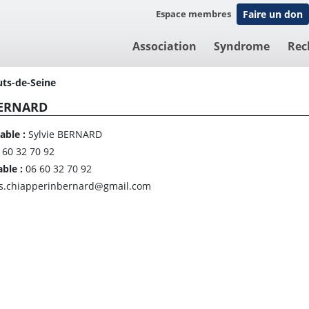
Espace membres
Faire un don
Association
Syndrome
Rec
ts-de-Seine
BERNARD
able :
Sylvie BERNARD
 60 32 70 92
able :
06 60 32 70 92
s.chiapperinbernard@gmail.com