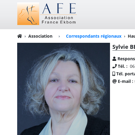
Association
›
Correspondants régionaux
Hau
Sylvie 
Respons
Tél. :
06
Tél. port
E-mail :