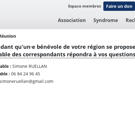
Espace membres
Faire un don
Association
Syndrome
Rec
Réunion
dant qu'un·e bénévole de votre région se propose
able des correspondants répondra à vos question
able :
Simone RUELLAN
able :
06 84 24 96 45
simoneruellan@gmail.com