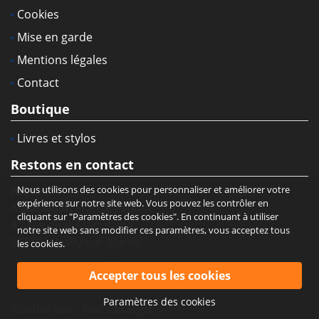
Cookies
Mise en garde
Mentions légales
Contact
Boutique
Livres et stylos
Restons en contact
Nous utilisons des cookies pour personnaliser et améliorer votre
Adresse :
expérience sur notre site web. Vous pouvez les contrôler en
Association France Ekbom
cliquant sur "Paramètres des cookies". En continuant à utiliser
4 allée de la Marjolaine
notre site web sans modifier ces paramètres, vous acceptez tous
93330 Neuilly-sur-Marne
les cookies.
Paramètres des cookies
Réalisé par :
Net Catalyst