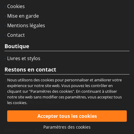
Cookies
Mise en garde
Mentions légales
Contact
Boutique
Livres et stylos
Restons en contact
Adresse :
Nous utilisons des cookies pour personnaliser et améliorer votre
expérience sur notre site web. Vous pouvez les contrôler en
Association France Ekbom
cliquant sur "Paramètres des cookies". En continuant à utiliser
4 allée de la Marjolaine
notre site web sans modifier ces paramètres, vous acceptez tous
93330 Neuilly-sur-Marne
les cookies.
Paramètres des cookies
Réalisé par :
Net Catalyst