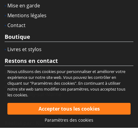
Mise en garde
Mentions légales
Contact
Boutique
Livres et stylos
Restons en contact
Nous utilisons des cookies pour personnaliser et améliorer votre
Adresse :
expérience sur notre site web. Vous pouvez les contrôler en
Association France Ekbom
cliquant sur "Paramètres des cookies". En continuant à utiliser
4 allée de la Marjolaine
notre site web sans modifier ces paramètres, vous acceptez tous
93330 Neuilly-sur-Marne
les cookies.
Paramètres des cookies
Réalisé par :
Net Catalyst
Copyright © Association France Ekbom. Tous droits