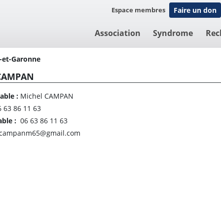
Espace membres
Faire un don
Association
Syndrome
Rec
-et-Garonne
 CAMPAN
able :
Michel CAMPAN
 63 86 11 63
able :
06 63 86 11 63
campanm65@gmail.com