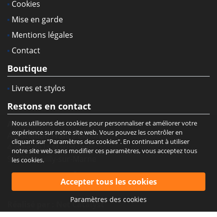
Cookies
Mise en garde
Mentions légales
Contact
Boutique
Livres et stylos
Restons en contact
Nous utilisons des cookies pour personnaliser et améliorer votre
Adresse :
expérience sur notre site web. Vous pouvez les contrôler en
Association France Ekbom
cliquant sur "Paramètres des cookies". En continuant à utiliser
4 allée de la Marjolaine
notre site web sans modifier ces paramètres, vous acceptez tous
93330 Neuilly-sur-Marne
les cookies.
Paramètres des cookies
Réalisé par :
Net Catalyst
Copyright © Association France Ekbom. Tous droits