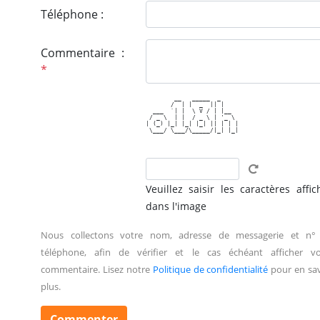
Téléphone :
Commentaire :
*
        __   _____  _     

       /  | |  _  || |    

  ___  `| |  \ V / | |__  

 / _ \  | |  / _ \ | '_ \ 

| (_) |_| |_| |_| || | | |

 \___/ \___/\_____/|_| |_|

Veuillez saisir les caractères affic
dans l'image
Nous collectons votre nom, adresse de messagerie et n°
téléphone, afin de vérifier et le cas échéant afficher vo
commentaire. Lisez notre
Politique de confidentialité
pour en sav
plus.