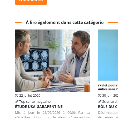
À lire également dans cette catégorie
22 juillet 2026
30 juin 20
Top sante magazine
Science di
ÉTUDE USA GABAPENTINE
RÔLE DU C
Mis à jour le 21/07/2026 à 09:06 Par La
Désinhibition
rédaction Une nouvelle étude rétrospective
du gène M