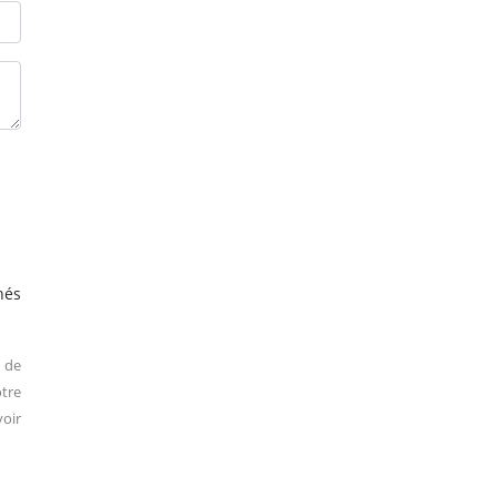
hés
 de
tre
oir