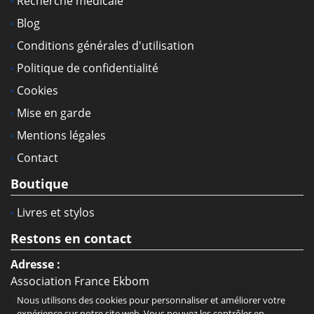
Recherche médicale
Blog
Conditions générales d'utilisation
Politique de confidentialité
Cookies
Mise en garde
Mentions légales
Contact
Boutique
Livres et stylos
Restons en contact
Adresse :
Association France Ekbom
4 allée de la Marjolaine
Nous utilisons des cookies pour personnaliser et améliorer votre
expérience sur notre site web. Vous pouvez les contrôler en