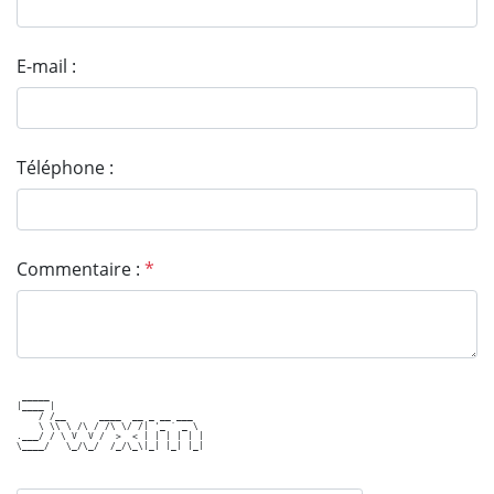
E-mail :
Téléphone :
Commentaire :
*
 _____                            

|____ |                           

    / /__      ____  __ _ __ ___  

    \ \\ \ /\ / /\ \/ /| '_ ` _ \ 

.___/ / \ V  V /  >  < | | | | | |

\____/   \_/\_/  /_/\_\|_| |_| |_|
