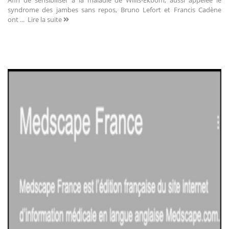
Afin de sensibiliser à la maladie de Willis-Ekbom, aussi appelée le
syndrome des jambes sans repos, Bruno Lefort et Francis Cadène
ont ...
Lire la suite