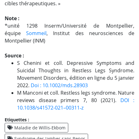
cibles thérapeutiques. »
Note :
*unité 1298 Inserm/Université de Montpellier,
équipe
Sommeil
, Institut des neurosciences de
Montpellier (INM)
Source :
S Chenini et coll. Depressive Symptoms and
Suicidal Thoughts in Restless Legs Syndrome.
Movement Disorders, édition en ligne du 5 janvier
2022.
Doi : 10.1002/mds.28903
M Manconi et coll. Restless legs syndrome. Nature
reviews disease primers 7, 80 (2021).
DOI :
10.1038/s41572-021–00311‑z
Etiquettes :
Maladie de Willis-Ekbom
Syndrome des Jambes sans Repos