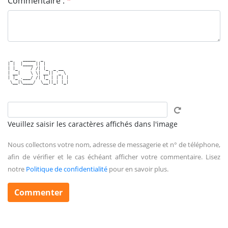
Commentaire :
*
 _    _____  _          

| |  |____ || |         

| |_     / /| |_  _ __  

| __|    \ \| __|| '_ \ 

| |_ .___/ /| |_ | | | |

 \__|\____/  \__||_| |_|

Veuillez saisir les caractères affichés dans l'image
Nous collectons votre nom, adresse de messagerie et n° de téléphone,
afin de vérifier et le cas échéant afficher votre commentaire. Lisez
notre
Politique de confidentialité
pour en savoir plus.