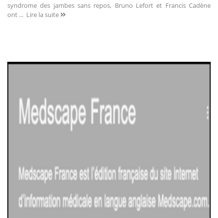
syndrome des jambes sans repos, Bruno Lefort et Francis Cadène
ont ...
Lire la suite