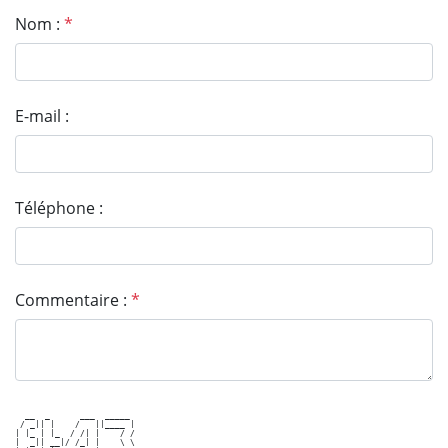
Nom :
*
E-mail :
Téléphone :
Commentaire :
*
  __  _      ___  _____ 

 / _|| |    /   ||____ |

| |_ | |_  / /| |    / /

|  _|| __|/ /_| |    \ \
