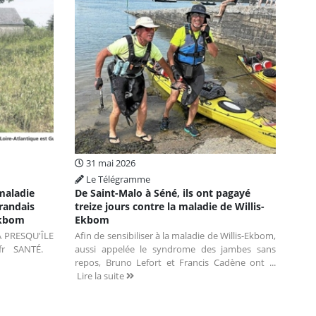
31 mai 2026
Le Télégramme
 maladie
De Saint-Malo à Séné, ils ont pagayé
randais
treize jours contre la maladie de Willis-
Ekbom
Ekbom
LA PRESQU'ÎLE
Afin de sensibiliser à la maladie de Willis-Ekbom,
.fr SANTÉ.
aussi appelée le syndrome des jambes sans
repos, Bruno Lefort et Francis Cadène ont ...
Lire la suite