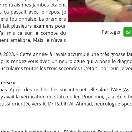
je rentrais mes jambes étaient
s ça passait avec le repos, je
mière toulonnaise. La première
ai fait plusieurs examens pour
Partager
J’ai mis ça sur le compte du
ment amélioré. Mais je n’avais
2023. « Cette année-là j’avais accumulé une très grosse fatig
J’ai pris rendez-vous avec un neurologue qui a posé le di
ires toutes les trois secondes ! C’était l’horreur. Je voulai
crise »
a pas. Après des recherches sur internet, elle alors l’AFE 
 y avait la vérification du statu en fer. Pour moi, ça a été 
aussi orientée vers le Dr Rabih Ali-Ahmad, neurologue spéc