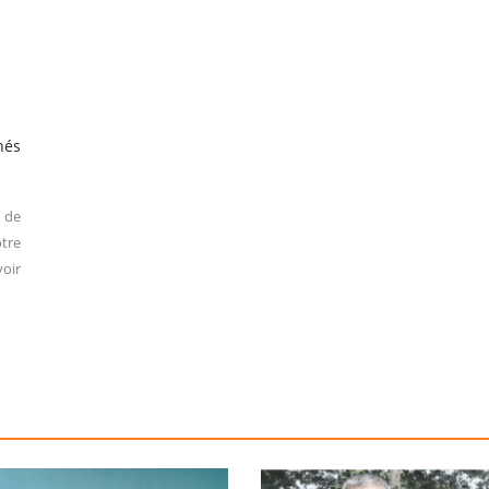
hés
 de
tre
oir