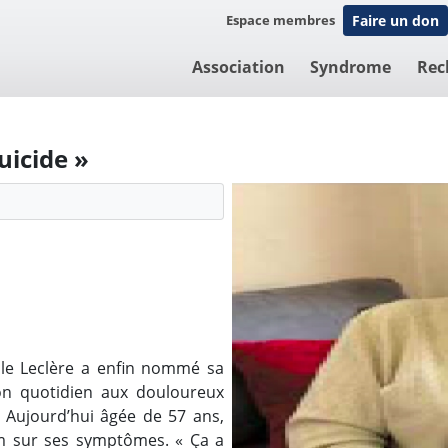
Espace membres
Faire un don
Association
Syndrome
Rec
suicide »
lle Leclère a enfin nommé sa
on quotidien aux douloureux
Aujourd’hui âgée de 57 ans,
m sur ses symptômes. « Ça a