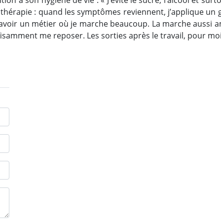
ntion à son hygiène de vie : « J’évite le sucre, l’alcool et su
hérapie : quand les symptômes reviennent, j’applique un ge
’avoir un métier où je marche beaucoup. La marche aussi am
ffisamment me reposer. Les sorties après le travail, pour moi