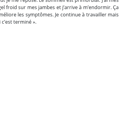
rtout je me repose. Le sommeil est primordial. J’ai mes
l froid sur mes jambes et j’arrive à m’endormir. Ça
éliore les symptômes. Je continue à travailler mais
 c’est terminé ».